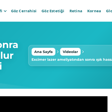
fi
Göz Cerrahisi
Göz Estetiği
Retina
Kornea
Gl
onra
Ana Sayfa
Videolar
lur
Excimer lazer ameliyatından sonra ışık hass
i