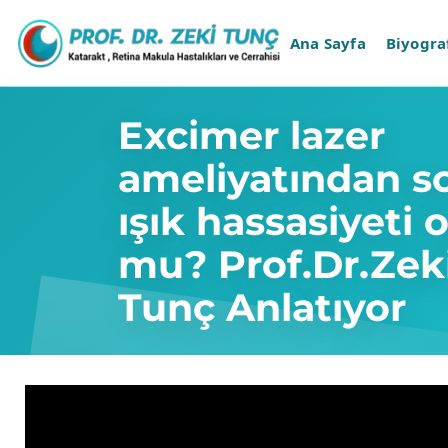
Ana Sayfa
Biyogra
Excimer lazer
ameliyatından s
ışık hassasiyeti o
mu? Prof.Dr.Zek
Tunç Anlatıyor